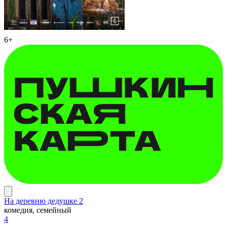
6+
На деревню дедушке 2
комедия, семейный
4