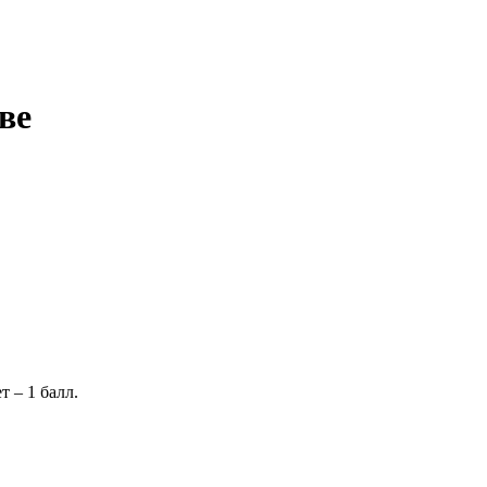
ве
 – 1 балл.